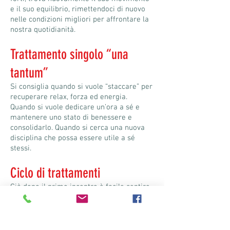
e il suo equilibrio, rimettendoci di nuovo
nelle condizioni migliori per affrontare la
nostra quotidianità.
Trattamento singolo “una
tantum”
Si consiglia quando si vuole “staccare” per
recuperare relax, forza ed energia.
Quando si vuole dedicare un’ora a sé e
mantenere uno stato di benessere e
consolidarlo. Quando si cerca una nuova
disciplina che possa essere utile a sé
stessi.
Ciclo di trattamenti
Già dopo il primo incontro è facile sentire
un sensibile cambiamento delle proprie
condizioni, pertanto il numero dei
trattamenti necessari si decide con la
persona in base alle esigenze e agli